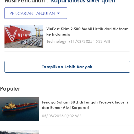
Hasil Pencarian :
"kapal khusus silver quen"
arrow_drop_down
PENCARIAN LANJUTAN
VinFast Kirim 2.500 Mobil Listrik dari Vietnam
ke Indonesia
·
Technology
11/03/2025 15:22 WIB
Tampilkan Lebih Banyak
Populer
Tenaga Saham BULL di Tengah Prospek Industri
dan Rumor Aksi Korporasi
05/08/2026 09:32 WIB