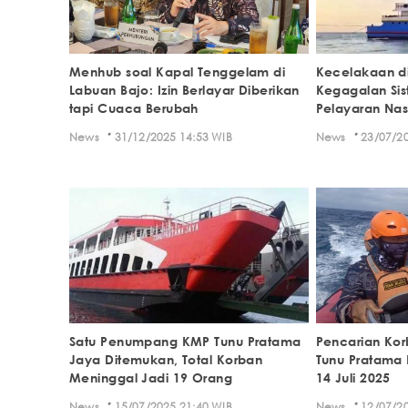
Menhub soal Kapal Tenggelam di
Kecelakaan di
Labuan Bajo: Izin Berlayar Diberikan
Kegagalan Si
tapi Cuaca Berubah
Pelayaran Nas
·
·
News
31/12/2025 14:53 WIB
News
23/07/20
Satu Penumpang KMP Tunu Pratama
Pencarian Ko
Jaya Ditemukan, Total Korban
Tunu Pratama 
Meninggal Jadi 19 Orang
14 Juli 2025
·
·
News
15/07/2025 21:40 WIB
News
12/07/20