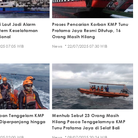
 Laut Jadi Alarm
Proses Pencarian Korban KMP Tunu
stem Keselataman
Pratama Jaya Resmi Ditutup, 16
ional
Orang Masih Hilang
·
25 07:05 WIB
News
22/07/2025 07:30 WIB
rban Tenggelam KMP
Menhub Sebut 23 Orang Masih
Diperpanjang hingga
Hilang Pasca Tenggelamnya KMP
Tunu Pratama Jaya di Selat Bali
·
25 02:00 WIB
News
09/07/2025 20:24 WIB