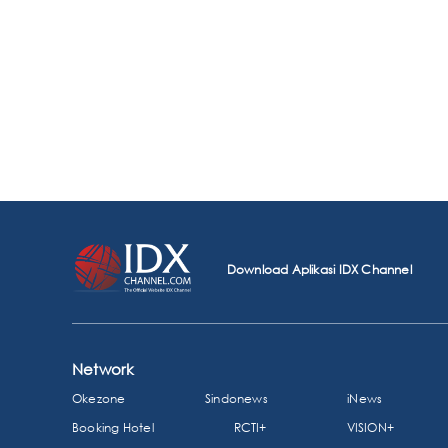
Download Aplikasi IDX Channel
Network
Okezone
Sindonews
iNews
Booking Hotel
RCTI+
VISION+