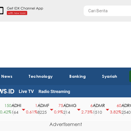
t News
Technology
Banking
Syariah
ADHI
ADMF
ADMG
ADMR
ADRO
50
1
75
6
60
2%
0.61%
0.9%
2.73%
3.82%
164
8225
214
1510
2540
Advertisement