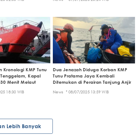
n Kronologi KMP Tunu
Dua Jenazah Diduga Korban KMP
 Tenggelam, Kapal
Tunu Pratama Jaya Kembali
 30 Menit Melaut
Ditemukan di Perairan Tanjung Anjir
·
25 18:30 WIB
News
08/07/2025 13:59 WIB
an Lebih Banyak