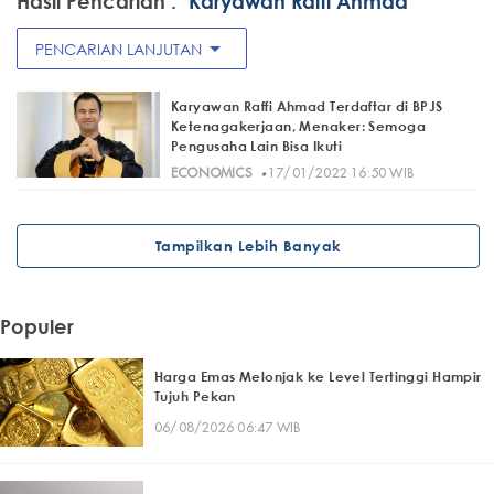
Hasil Pencarian :
"Karyawan Raffi Ahmad "
arrow_drop_down
PENCARIAN LANJUTAN
Karyawan Raffi Ahmad Terdaftar di BPJS
Ketenagakerjaan, Menaker: Semoga
Pengusaha Lain Bisa Ikuti
·
ECONOMICS
17/01/2022 16:50 WIB
Tampilkan Lebih Banyak
Populer
Harga Emas Melonjak ke Level Tertinggi Hampir
Tujuh Pekan
06/08/2026 06:47 WIB