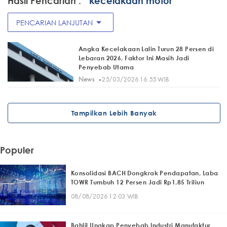
Hasil Pencarian :
" kecelakaan motor"
arrow_drop_down
PENCARIAN LANJUTAN
Angka Kecelakaan Lalin Turun 28 Persen di
Lebaran 2026, Faktor Ini Masih Jadi
Penyebab Utama
·
News
25/03/2026 16:55 WIB
Tampilkan Lebih Banyak
Populer
Konsolidasi BACH Dongkrak Pendapatan, Laba
TOWR Tumbuh 12 Persen Jadi Rp1,85 Triliun
08/08/2026 12:03 WIB
Bahlil Ungkap Penyebab Industri Manufaktur