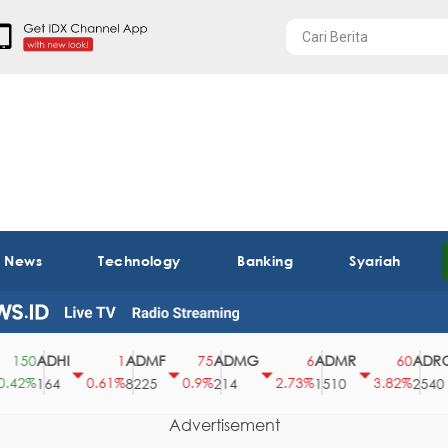
t News
Technology
Banking
Syariah
ADHI
ADMF
ADMG
ADMR
ADRO
50
1
75
6
60
2%
0.61%
0.9%
2.73%
3.82%
164
8225
214
1510
2540
Advertisement