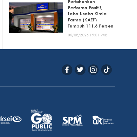
Pertahankan
Performa Positif,
Laba Usaha Kimia
Farma (KAEF)
Tumbuh 111,3 Persen
05/08/2026 19:01 WIB