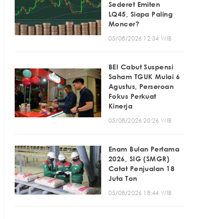
Sederet Emiten
LQ45, Siapa Paling
Moncer?
05/08/2026 12:34 WIB
BEI Cabut Suspensi
Saham TGUK Mulai 6
Agustus, Perseroan
Fokus Perkuat
Kinerja
05/08/2026 20:26 WIB
Enam Bulan Pertama
2026, SIG (SMGR)
Catat Penjualan 18
Juta Ton
05/08/2026 18:44 WIB