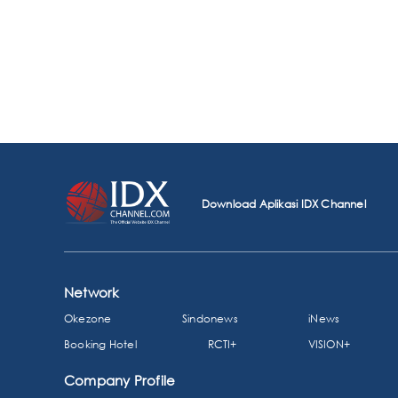
Download Aplikasi IDX Channel
Network
Okezone
Sindonews
iNews
Booking Hotel
RCTI+
VISION+
Company Profile