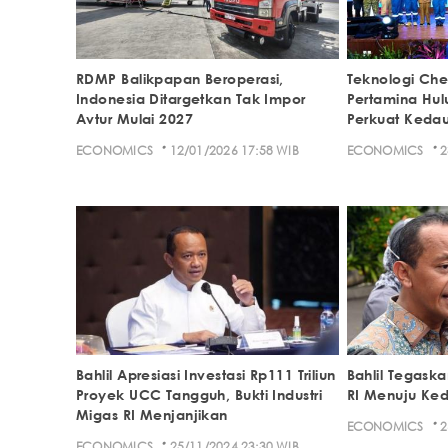
RDMP Balikpapan Beroperasi,
Teknologi Ch
Indonesia Ditargetkan Tak Impor
Pertamina Hul
Avtur Mulai 2027
Perkuat Kedau
·
·
ECONOMICS
12/01/2026 17:58 WIB
ECONOMICS
2
Bahlil Apresiasi Investasi Rp111 Triliun
Bahlil Tegaskan
Proyek UCC Tangguh, Bukti Industri
RI Menuju Ked
Migas RI Menjanjikan
·
ECONOMICS
2
·
ECONOMICS
25/11/2024 23:30 WIB