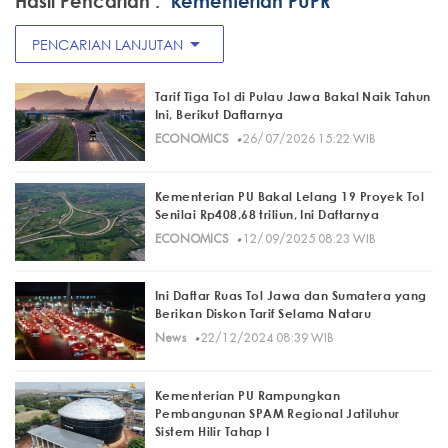
Hasil Pencarian :
"kementerian PUPR"
arrow_drop_down
PENCARIAN LANJUTAN
Tarif Tiga Tol di Pulau Jawa Bakal Naik Tahun
Ini, Berikut Daftarnya
·
ECONOMICS
26/07/2026 15:22 WIB
Kementerian PU Bakal Lelang 19 Proyek Tol
Senilai Rp408,68 triliun, Ini Daftarnya
·
ECONOMICS
12/09/2025 08:23 WIB
Ini Daftar Ruas Tol Jawa dan Sumatera yang
Berikan Diskon Tarif Selama Nataru
·
News
22/12/2024 08:39 WIB
Kementerian PU Rampungkan
Pembangunan SPAM Regional Jatiluhur
Sistem Hilir Tahap I