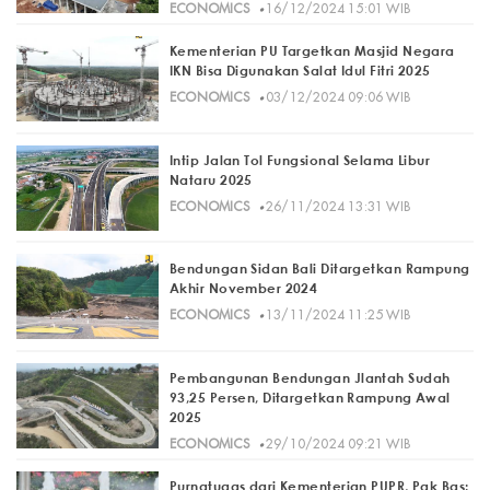
·
ECONOMICS
16/12/2024 15:01 WIB
Kementerian PU Targetkan Masjid Negara
IKN Bisa Digunakan Salat Idul Fitri 2025
·
ECONOMICS
03/12/2024 09:06 WIB
Intip Jalan Tol Fungsional Selama Libur
Nataru 2025
·
ECONOMICS
26/11/2024 13:31 WIB
Bendungan Sidan Bali Ditargetkan Rampung
Akhir November 2024
·
ECONOMICS
13/11/2024 11:25 WIB
Pembangunan Bendungan Jlantah Sudah
93,25 Persen, Ditargetkan Rampung Awal
2025
·
ECONOMICS
29/10/2024 09:21 WIB
Purnatugas dari Kementerian PUPR, Pak Bas: