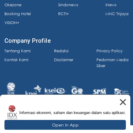
Okezone
Sindonews
iNews
Booking Hotel
RCTI+
MNC Trijaya
VISION+
Company Profile
Tentang Kami
Redaksi
Privacy Policy
Kontak Kami
Disclaimer
Pedoman Media
Siber
Informasi ekonomi, saham dan keuangan dalam satu aplikasi.
© 2026 IDX Channel. All Rights Reserved.
Open in App