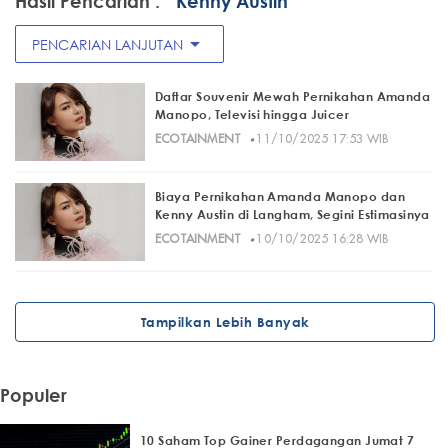
Hasil Pencarian :
" Kenny Austin"
arrow_drop_down
PENCARIAN LANJUTAN
Daftar Souvenir Mewah Pernikahan Amanda
Manopo, Televisi hingga Juicer
·
ECOTAINMENT
11/10/2025 17:53 WIB
Biaya Pernikahan Amanda Manopo dan
Kenny Austin di Langham, Segini Estimasinya
·
ECOTAINMENT
10/10/2025 16:28 WIB
Tampilkan Lebih Banyak
Populer
10 Saham Top Gainer Perdagangan Jumat 7