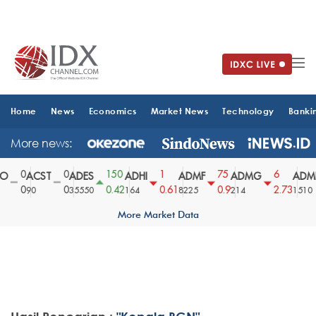
Home
News
Economics
Market News
Technology
Banki
More news:
0
0
150
1
75
6
O
ACST
ADES
ADHI
ADMF
ADMG
ADMR
0
0
0.42
0.61
0.9
2.73
90
35550
164
8225
214
1510
More Market Data