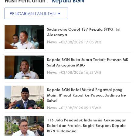
Hasil Pencarian :
"Kepala BGN"
arrow_drop_down
PENCARIAN LANJUTAN
Sudaryono Copot 137 Kepala SPPG, Ini
Alasannya
·
News
03/08/2026 17:08 WIB
Kepala BGN Buka Suara Terkait Putusan MK
Soal Anggaran MBG
·
News
03/08/2026 16:43 WIB
Kepala BGN Batal Mutasi Pegawai yang
Main HP saat Rapat ke Papua, Jadinya ke
Sulsel
·
News
01/08/2026 09:15 WIB
116 Juta Penduduk Indonesia Kekurangan
Kalori dan Protein, Begini Respons Kepala
BGN Sudaryono