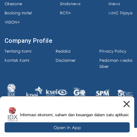
Okezone
Sindonews
iNews
Booking Hotel
RCTI+
MNC Trijaya
VISION+
Company Profile
Tentang Kami
Redaksi
Privacy Policy
Kontak Kami
Disclaimer
Pedoman Media
Siber
Informasi ekonomi, saham dan keuangan dalam satu aplikasi.
© 2026 IDX Channel. All Rights Reserved.
Open in App