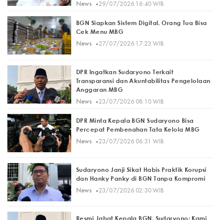
·
News
29/07/2026 16:40 WIB
BGN Siapkan Sistem Digital, Orang Tua Bisa
Cek Menu MBG
·
News
27/07/2026 17:23 WIB
DPR Ingatkan Sudaryono Terkait
Transparansi dan Akuntabilitas Pengelolaan
Anggaran MBG
·
News
23/07/2026 08:10 WIB
DPR Minta Kepala BGN Sudaryono Bisa
Percepat Pembenahan Tata Kelola MBG
·
News
23/07/2026 06:31 WIB
Sudaryono Janji Sikat Habis Praktik Korupsi
dan Hanky Panky di BGN Tanpa Kompromi
·
News
23/07/2026 02:30 WIB
Resmi Jabat Kepala BGN, Sudaryono: Kami