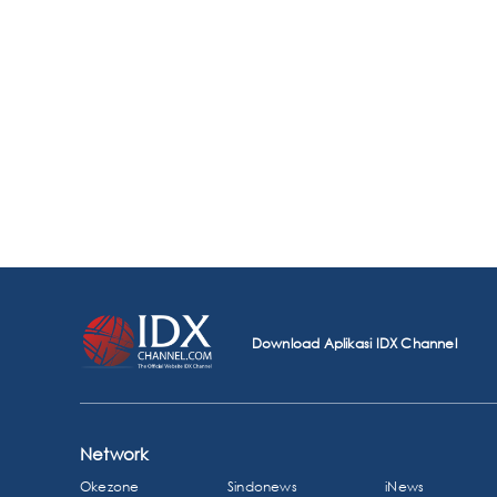
Download Aplikasi IDX Channel
Network
Okezone
Sindonews
iNews