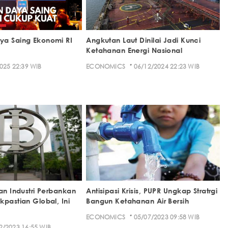
ya Saing Ekonomi RI
Angkutan Laut Dinilai Jadi Kunci
Ketahanan Energi Nasional
·
025 22:39 WIB
ECONOMICS
06/12/2024 22:23 WIB
an Industri Perbankan
Antisipasi Krisis, PUPR Ungkap Stratrgi
pastian Global, Ini
Bangun Ketahanan Air Bersih
·
ECONOMICS
05/07/2023 09:58 WIB
2/2023 16:55 WIB