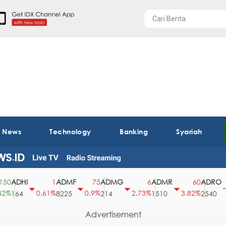
t News
Technology
Banking
Syariah
ADHI
ADMF
ADMG
ADMR
ADRO
1
75
6
60
0
0.61%
0.9%
2.73%
3.82%
0%
164
8225
214
1510
2540
Advertisement