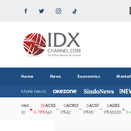
Home
News
Economics
Marke
More news:
ABMM
ACES
ACRO
ACST
ADES
0
20
0
0
0
150
0%
0.78%
0%
0%
0%
0.42%
2530
360
62
90
35550