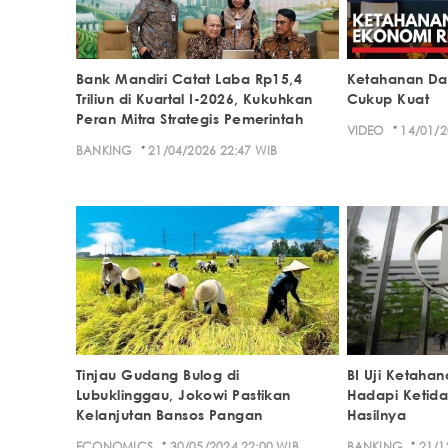
Bank Mandiri Catat Laba Rp15,4
Ketahanan Da
Triliun di Kuartal I-2026, Kukuhkan
Cukup Kuat
Peran Mitra Strategis Pemerintah
·
VIDEO
14/01/2
·
BANKING
21/04/2026 22:47 WIB
Tinjau Gudang Bulog di
BI Uji Ketahan
Lubuklinggau, Jokowi Pastikan
Hadapi Ketidak
Kelanjutan Bansos Pangan
Hasilnya
·
·
ECONOMICS
30/05/2024 22:00 WIB
BANKING
21/1