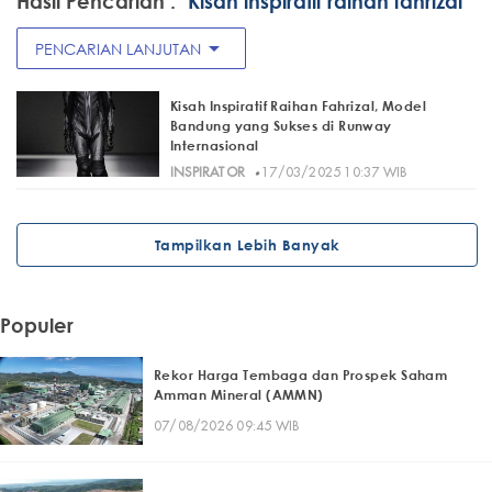
Hasil Pencarian :
"Kisah inspiratif raihan fahrizal"
arrow_drop_down
PENCARIAN LANJUTAN
Kisah Inspiratif Raihan Fahrizal, Model
Bandung yang Sukses di Runway
Internasional
·
INSPIRATOR
17/03/2025 10:37 WIB
Tampilkan Lebih Banyak
Populer
Rekor Harga Tembaga dan Prospek Saham
Amman Mineral (AMMN)
07/08/2026 09:45 WIB