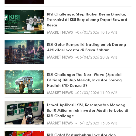
KISI Challenge: Step Higher Resmi Dimulai,
Transaksi di KISI Berpeluang Dapat Reward
Besar
·
MARKET NEWS
04/05/2026 10:18 WIB
KISI Gelar Kompetisi Trading untuk Dorong
Aktivitas Investor di Pasar Saham
·
MARKET NEWS
06/04/2026 20:02 WIB
KISI Challenge: The Next Wave (Special
Edition) Ditutup Meriah, Investor Borong
Hadiah BYD Denza D9
·
MARKET NEWS
02/03/2026 11:00 WIB
Lewat Aplikasi iKISI, Kesempatan Menang
Rp10 Miliar untuk Investor Masih Terbuka di
KISI Challenge
·
MARKET NEWS
15/12/2025 15:06 WIB
KISI Catat Pertumbuhan Investor dan