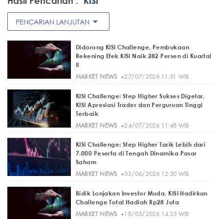
Hasil Pencarian :
"KISI"
arrow_drop_down
PENCARIAN LANJUTAN
Didorong KISI Challenge, Pembukaan
Rekening Efek KISI Naik 282 Persen di Kuartal
II
·
MARKET NEWS
27/07/2026 11:51 WIB
KISI Challenge: Step Higher Sukses Digelar,
KISI Apresiasi Trader dan Perguruan Tinggi
Terbaik
·
MARKET NEWS
24/07/2026 11:48 WIB
KISI Challenge: Step Higher Tarik Lebih dari
7.000 Peserta di Tengah Dinamika Pasar
Saham
·
MARKET NEWS
03/06/2026 12:50 WIB
Bidik Lonjakan Investor Muda, KISI Hadirkan
Challenge Total Hadiah Rp28 Juta
·
MARKET NEWS
18/05/2026 14:35 WIB