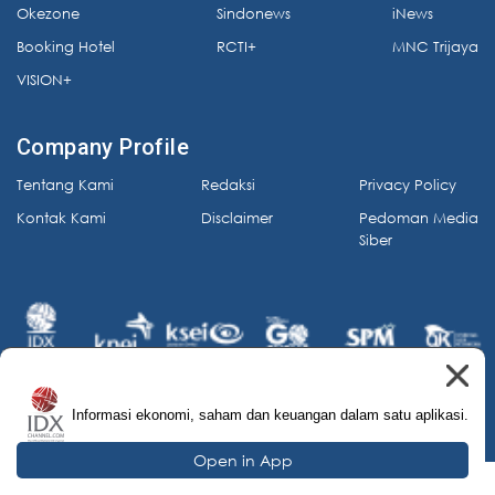
Okezone
Sindonews
iNews
Booking Hotel
RCTI+
MNC Trijaya
VISION+
Company Profile
Tentang Kami
Redaksi
Privacy Policy
Kontak Kami
Disclaimer
Pedoman Media
Siber
Informasi ekonomi, saham dan keuangan dalam satu aplikasi.
© 2026 IDX Channel. All Rights Reserved.
Open in App