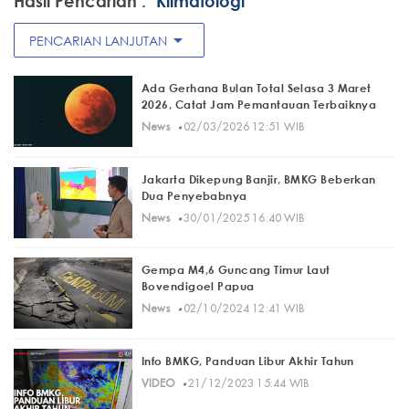
Hasil Pencarian :
"Klimatologi"
arrow_drop_down
PENCARIAN LANJUTAN
Ada Gerhana Bulan Total Selasa 3 Maret
2026, Catat Jam Pemantauan Terbaiknya
·
News
02/03/2026 12:51 WIB
Jakarta Dikepung Banjir, BMKG Beberkan
Dua Penyebabnya
·
News
30/01/2025 16:40 WIB
Gempa M4,6 Guncang Timur Laut
Bovendigoel Papua
·
News
02/10/2024 12:41 WIB
Info BMKG, Panduan Libur Akhir Tahun
·
VIDEO
21/12/2023 15:44 WIB