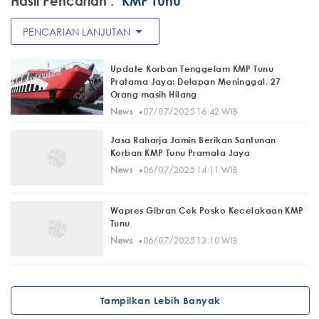
Hasil Pencarian :
"KMP Tunu"
arrow_drop_down
PENCARIAN LANJUTAN
Update Korban Tenggelam KMP Tunu
Pratama Jaya: Delapan Meninggal, 27
Orang masih Hilang
·
News
07/07/2025 16:42 WIB
Jasa Raharja Jamin Berikan Santunan
Korban KMP Tunu Pramata Jaya
·
News
06/07/2025 14:11 WIB
Wapres Gibran Cek Posko Kecelakaan KMP
Tunu
·
News
06/07/2025 13:10 WIB
Tampilkan Lebih Banyak