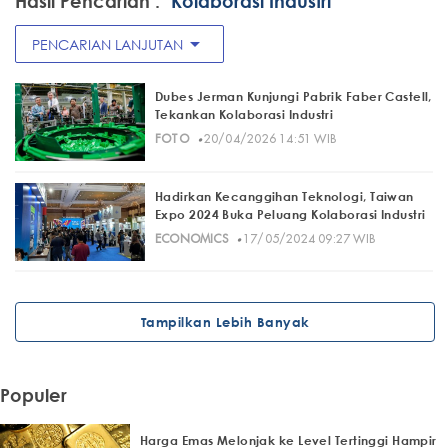
Hasil Pencarian :
"Kolaborasi Industri"
arrow_drop_down
PENCARIAN LANJUTAN
Dubes Jerman Kunjungi Pabrik Faber Castell,
Tekankan Kolaborasi Industri
·
FOTO
20/04/2026 14:51 WIB
Hadirkan Kecanggihan Teknologi, Taiwan
Expo 2024 Buka Peluang Kolaborasi Industri
·
ECONOMICS
17/05/2024 09:27 WIB
Tampilkan Lebih Banyak
Populer
Harga Emas Melonjak ke Level Tertinggi Hampir