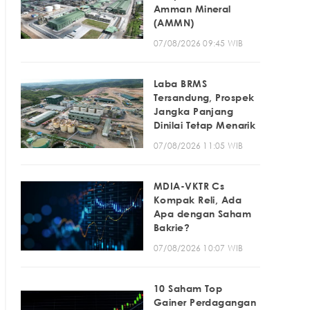
Amman Mineral
(AMMN)
07/08/2026 09:45 WIB
Laba BRMS
Tersandung, Prospek
Jangka Panjang
Dinilai Tetap Menarik
07/08/2026 11:05 WIB
MDIA-VKTR Cs
Kompak Reli, Ada
Apa dengan Saham
Bakrie?
07/08/2026 10:07 WIB
10 Saham Top
Gainer Perdagangan