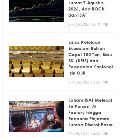
Jumat 7 Agustus
2026, Ada ROCK
dan ISAT
07/08/2026 16:18 WIB
Emas Kelolaan
Ekosistem Bullion
Capai 150 Ton, Baru
BSI (BRIS) dan
Pegadaian Kantongi
Izin OJK
07/08/2026 12:25 WIB
Saham ISAT Melesat
16 Persen, AI
Factory hingga
Rencana Pinjaman
Jumbo Disorot Pasar
07/08/2026 14:36 WIB