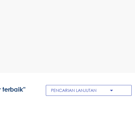
 terbaik"
arrow_drop_down
PENCARIAN LANJUTAN