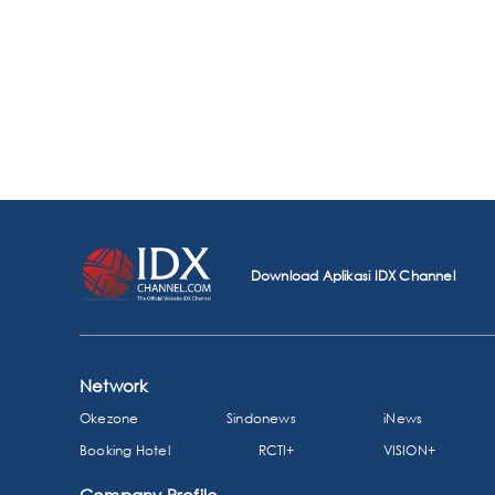
Download Aplikasi IDX Channel
Network
Okezone
Sindonews
iNews
Booking Hotel
RCTI+
VISION+
Company Profile