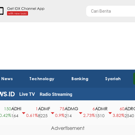
t News
Technology
Banking
Syariah
ADHI
ADMF
ADMG
ADMR
ADRO
50
1
75
6
60
2%
0.61%
0.9%
2.73%
3.82%
164
8225
214
1510
2540
Advertisement