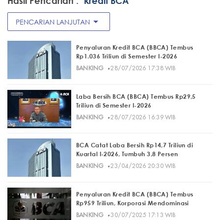
Hasil Pencarian :
"kredit BCA"
arrow_drop_down
PENCARIAN LANJUTAN
Penyaluran Kredit BCA (BBCA) Tembus
Rp1.036 Triliun di Semester I-2026
·
BANKING
28/07/2026 17:38 WIB
Laba Bersih BCA (BBCA) Tembus Rp29,5
Triliun di Semester I-2026
·
BANKING
28/07/2026 16:39 WIB
BCA Catat Laba Bersih Rp14,7 Triliun di
Kuartal I-2026, Tumbuh 3,8 Persen
·
BANKING
23/04/2026 20:30 WIB
Penyaluran Kredit BCA (BBCA) Tembus
Rp959 Triliun, Korporasi Mendominasi
·
BANKING
30/07/2025 17:13 WIB