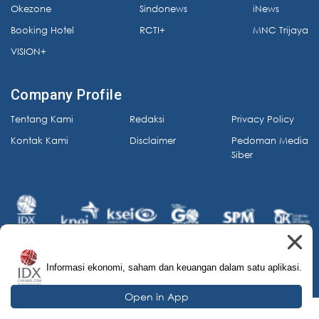
Okezone
Sindonews
iNews
Booking Hotel
RCTI+
MNC Trijaya
VISION+
Company Profile
Tentang Kami
Redaksi
Privacy Policy
Kontak Kami
Disclaimer
Pedoman Media
Siber
Informasi ekonomi, saham dan keuangan dalam satu aplikasi.
© 2026 IDX Channel. All Rights Reserved.
Open in App