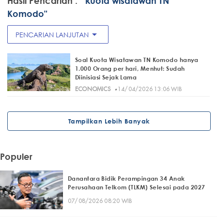
Hasil Pencarian :
" kuota wisatawan TN
Komodo"
arrow_drop_down
PENCARIAN LANJUTAN
Soal Kuota Wisatawan TN Komodo hanya
1.000 Orang per hari, Menhut: Sudah
Diinisiasi Sejak Lama
·
ECONOMICS
14/04/2026 13:06 WIB
Tampilkan Lebih Banyak
Populer
Danantara Bidik Perampingan 34 Anak
Perusahaan Telkom (TLKM) Selesai pada 2027
07/08/2026 08:20 WIB