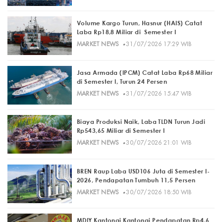
Volume Kargo Turun, Hasnur (HAIS) Catat
Laba Rp18,8 Miliar di Semester I
·
MARKET NEWS
31/07/2026 17:29 WIB
Jasa Armada (IPCM) Catat Laba Rp68 Miliar
di Semester I, Turun 24 Persen
·
MARKET NEWS
31/07/2026 15:47 WIB
Biaya Produksi Naik, Laba TLDN Turun Jadi
Rp543,65 Miliar di Semester I
·
MARKET NEWS
30/07/2026 21:01 WIB
BREN Raup Laba USD106 Juta di Semester I-
2026, Pendapatan Tumbuh 11,5 Persen
·
MARKET NEWS
30/07/2026 18:50 WIB
MDIY Kantongi Kantongi Pendapatan Rp4,6