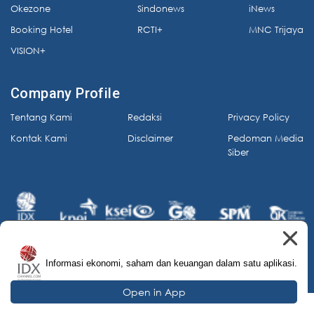
Okezone
Sindonews
iNews
Booking Hotel
RCTI+
MNC Trijaya
VISION+
Company Profile
Tentang Kami
Redaksi
Privacy Policy
Kontak Kami
Disclaimer
Pedoman Media
Siber
Informasi ekonomi, saham dan keuangan dalam satu aplikasi.
© 2026 IDX Channel. All Rights Reserved.
Open in App