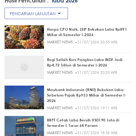
Hasil Pencarian :
"laba 2026"
arrow_drop_down
PENCARIAN LANJUTAN
Harga CPO Naik, LSIP Bukukan Laba Rp891
Miliar di Semester I-2026
·
MARKET NEWS
31/07/2026 20:55 WIB
Rugi Selisih Kurs Pangkas Laba INDF Jadi
Rp4,72 Triliun di Semester I-2026
·
MARKET NEWS
31/07/2026 20:20 WIB
Maybank Indonesia (BNII) Bukukan Laba
Sebelum Pajak Rp933 Miliar di Semester I-
2026
·
MARKET NEWS
31/07/2026 19:11 WIB
BRPT Cetak Laba Bersih USD190 Juta di
Semester I, Turun 64 Persen
·
MARKET NEWS
31/07/2026 18:56 WIB