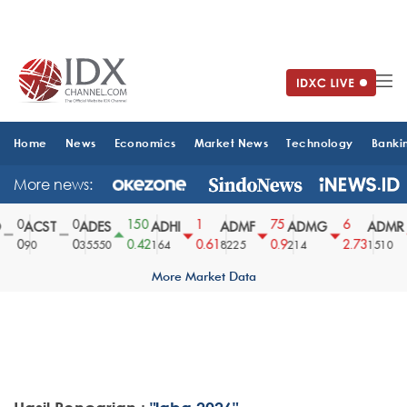
Home
News
Economics
Market News
Technology
Banki
More news:
0
0
150
1
75
6
ACST
ADES
ADHI
ADMF
ADMG
ADMR
0
0
0.42
0.61
0.9
2.73
90
35550
164
8225
214
1510
More Market Data