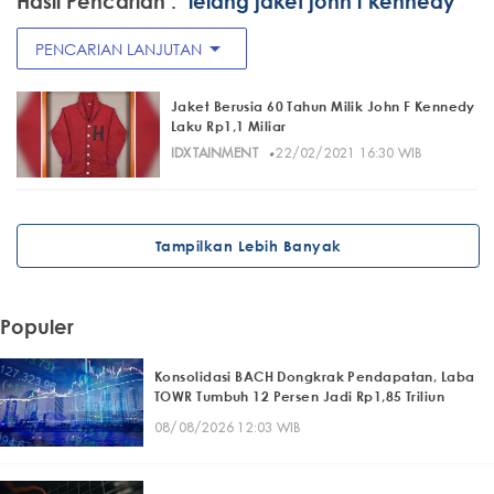
Hasil Pencarian :
"lelang jaket john f kennedy"
arrow_drop_down
PENCARIAN LANJUTAN
Jaket Berusia 60 Tahun Milik John F Kennedy
Laku Rp1,1 Miliar
·
IDXTAINMENT
22/02/2021 16:30 WIB
Tampilkan Lebih Banyak
Populer
Konsolidasi BACH Dongkrak Pendapatan, Laba
TOWR Tumbuh 12 Persen Jadi Rp1,85 Triliun
08/08/2026 12:03 WIB