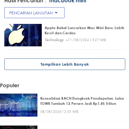
Hasil Pencarian :
"macbook mini"
arrow_drop_down
PENCARIAN LANJUTAN
Apple Bakal Luncurkan Mac Mini Baru, Lebih
Kecil dan Cerdas
·
Technology
11/08/2024 15:27 WIB
Tampilkan Lebih Banyak
Populer
Konsolidasi BACH Dongkrak Pendapatan, Laba
TOWR Tumbuh 12 Persen Jadi Rp1,85 Triliun
08/08/2026 12:03 WIB