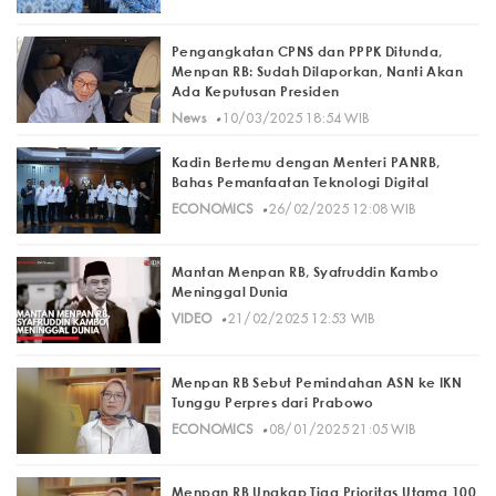
Pengangkatan CPNS dan PPPK Ditunda,
Menpan RB: Sudah Dilaporkan, Nanti Akan
Ada Keputusan Presiden
·
News
10/03/2025 18:54 WIB
Kadin Bertemu dengan Menteri PANRB,
Bahas Pemanfaatan Teknologi Digital
·
ECONOMICS
26/02/2025 12:08 WIB
Mantan Menpan RB, Syafruddin Kambo
Meninggal Dunia
·
VIDEO
21/02/2025 12:53 WIB
Menpan RB Sebut Pemindahan ASN ke IKN
Tunggu Perpres dari Prabowo
·
ECONOMICS
08/01/2025 21:05 WIB
Menpan RB Ungkap Tiga Prioritas Utama 100