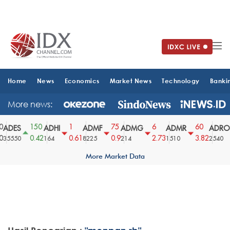
Home
News
Economics
Market News
Technology
Banki
More news:
150
1
75
6
60
ADES
ADHI
ADMF
ADMG
ADMR
ADRO
0.42
0.61
0.9
2.73
3.82
35550
164
8225
214
1510
2540
More Market Data