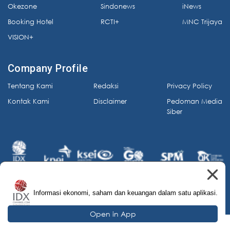
Okezone
Sindonews
iNews
Booking Hotel
RCTI+
MNC Trijaya
VISION+
Company Profile
Tentang Kami
Redaksi
Privacy Policy
Kontak Kami
Disclaimer
Pedoman Media
Siber
Informasi ekonomi, saham dan keuangan dalam satu aplikasi.
© 2026 IDX Channel. All Rights Reserved.
Open in App