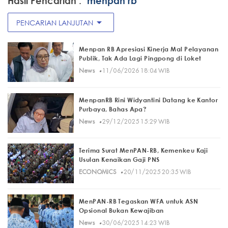
Hasil Pencarian :
"menpan rb"
arrow_drop_down
PENCARIAN LANJUTAN
Menpan RB Apresiasi Kinerja Mal Pelayanan
Publik, Tak Ada Lagi Pingpong di Loket
·
News
11/06/2026 18:04 WIB
MenpanRB Rini Widyantini Datang ke Kantor
Purbaya, Bahas Apa?
·
News
29/12/2025 15:29 WIB
Terima Surat MenPAN-RB, Kemenkeu Kaji
Usulan Kenaikan Gaji PNS
·
ECONOMICS
20/11/2025 20:35 WIB
MenPAN-RB Tegaskan WFA untuk ASN
Opsional Bukan Kewajiban
·
News
30/06/2025 14:23 WIB