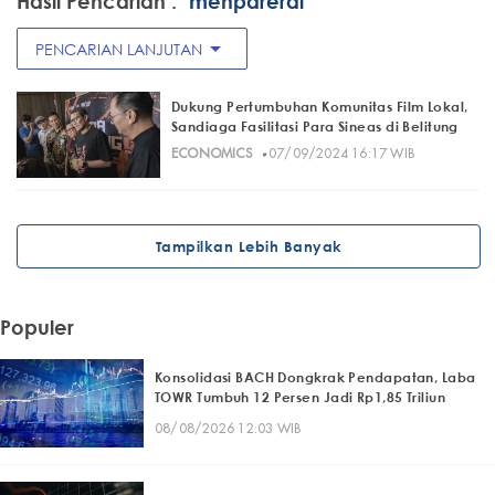
Hasil Pencarian :
"menpareraf"
arrow_drop_down
PENCARIAN LANJUTAN
Dukung Pertumbuhan Komunitas Film Lokal,
Sandiaga Fasilitasi Para Sineas di Belitung
·
ECONOMICS
07/09/2024 16:17 WIB
Tampilkan Lebih Banyak
Populer
Konsolidasi BACH Dongkrak Pendapatan, Laba
TOWR Tumbuh 12 Persen Jadi Rp1,85 Triliun
08/08/2026 12:03 WIB