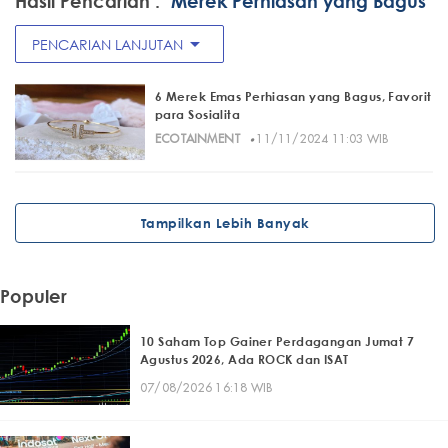
Hasil Pencarian :
"Merek Perhiasan yang Bagus"
arrow_drop_down
PENCARIAN LANJUTAN
6 Merek Emas Perhiasan yang Bagus, Favorit
para Sosialita
·
ECOTAINMENT
11/11/2024 11:03 WIB
Tampilkan Lebih Banyak
Populer
10 Saham Top Gainer Perdagangan Jumat 7
Agustus 2026, Ada ROCK dan ISAT
07/08/2026 16:18 WIB