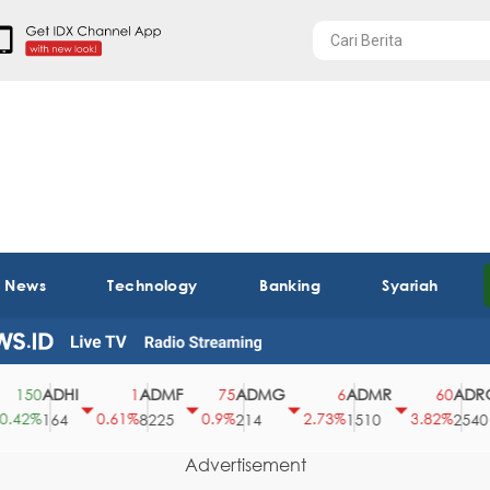
t News
Technology
Banking
Syariah
ADHI
ADMF
ADMG
ADMR
ADRO
150
1
75
6
60
42%
0.61%
0.9%
2.73%
3.82%
164
8225
214
1510
2540
Advertisement