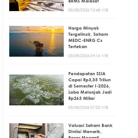
BRMS Melesat
05/08/2026 13:48 WIB
Harga Minyak
Tergelincir, Saham
MEDC-ENRG Cs
Tertekan
05/08/2026 09:14 WIB
Pendapatan SSIA
Capai Rp3,35 Triliun
di Semester I-2026,
Laba Melonjak Jadi
Rp263 Miliar
05/08/2026 07:20 WIB
Valuasi Saham Bank
Dinilai Menarik,
Pasar Menanti