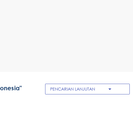
donesia"
arrow_drop_down
PENCARIAN LANJUTAN