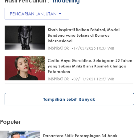
Hasil Pencarian :
"modelling"
arrow_drop_down
PENCARIAN LANJUTAN
Kisah Inspiratif Raihan Fahrizal, Model
Bandung yang Sukses di Runway
Internasional
·
INSPIRATOR
17/03/2025 10:37 WIB
Cerita Anya Geraldine, Selebgram 22 Tahun
yang Sukses Miliki Bisnis Kosmetik hingga
Peternakan
·
INSPIRATOR
09/11/2021 12:57 WIB
Tampilkan Lebih Banyak
Populer
Danantara Bidik Perampingan 34 Anak