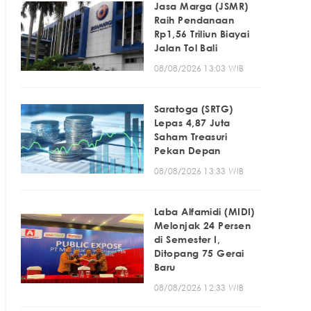
Jasa Marga (JSMR)
Raih Pendanaan
Rp1,56 Triliun Biayai
Jalan Tol Bali
08/08/2026 13:03 WIB
Saratoga (SRTG)
Lepas 4,87 Juta
Saham Treasuri
Pekan Depan
08/08/2026 13:33 WIB
Laba Alfamidi (MIDI)
Melonjak 24 Persen
di Semester I,
Ditopang 75 Gerai
Baru
08/08/2026 12:33 WIB