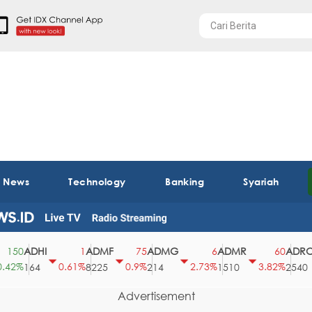
t News
Technology
Banking
Syariah
ADHI
ADMF
ADMG
ADMR
ADRO
0
1
75
6
60
%
0.61%
0.9%
2.73%
3.82%
164
8225
214
1510
2540
Advertisement