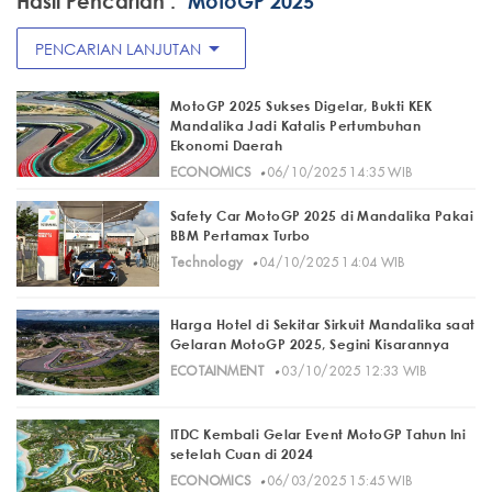
Hasil Pencarian :
"MotoGP 2025"
arrow_drop_down
PENCARIAN LANJUTAN
MotoGP 2025 Sukses Digelar, Bukti KEK
Mandalika Jadi Katalis Pertumbuhan
Ekonomi Daerah
·
ECONOMICS
06/10/2025 14:35 WIB
Safety Car MotoGP 2025 di Mandalika Pakai
BBM Pertamax Turbo
·
Technology
04/10/2025 14:04 WIB
Harga Hotel di Sekitar Sirkuit Mandalika saat
Gelaran MotoGP 2025, Segini Kisarannya
·
ECOTAINMENT
03/10/2025 12:33 WIB
ITDC Kembali Gelar Event MotoGP Tahun Ini
setelah Cuan di 2024
·
ECONOMICS
06/03/2025 15:45 WIB