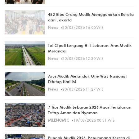
482 Ribu Orang Mudik Menggunakan Kereta
dari Jakarta
·
News
20/03/2026 16:05 WIB
Tol Cipali Lengang H-1 Lebaran, Arus Mudik
Melandai
·
News
20/03/2026 12:30 WIB
Arus Mudik Melandai, One Way Nasional
Ditutup Hari Ini
·
News
20/03/2026 11:27 WIB
7 Tips Mudik Lebaran 2026 Agar Perjalanan
Tetap Aman dan Nyaman
·
MILENOMIC
19/03/2026 00:31 WIB
Puncak Mudik 2026, Penumpang Kereta di