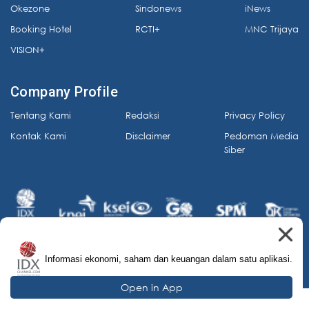
Okezone
Sindonews
iNews
Booking Hotel
RCTI+
MNC Trijaya
VISION+
Company Profile
Tentang Kami
Redaksi
Privacy Policy
Kontak Kami
Disclaimer
Pedoman Media
Siber
Informasi ekonomi, saham dan keuangan dalam satu aplikasi.
© 2026 IDX Channel. All Rights Reserved.
Open in App