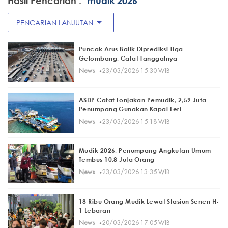
Hasil Pencarian :
"mudik 2026"
arrow_drop_down
PENCARIAN LANJUTAN
Puncak Arus Balik Diprediksi Tiga
Gelombang, Catat Tanggalnya
·
News
23/03/2026 15:30 WIB
ASDP Catat Lonjakan Pemudik, 2,59 Juta
Penumpang Gunakan Kapal Feri
·
News
23/03/2026 15:18 WIB
Mudik 2026, Penumpang Angkutan Umum
Tembus 10,8 Juta Orang
·
News
23/03/2026 13:35 WIB
18 Ribu Orang Mudik Lewat Stasiun Senen H-
1 Lebaran
·
News
20/03/2026 17:05 WIB