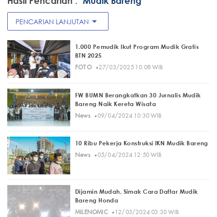
Hasil Pencarian :
"Mudik Bareng"
arrow_drop_down
PENCARIAN LANJUTAN
1.000 Pemudik Ikut Program Mudik Gratis
BTN 2025
·
FOTO
27/03/2025 10:08 WIB
FW BUMN Berangkatkan 30 Jurnalis Mudik
Bareng Naik Kereta Wisata
·
News
09/04/2024 10:30 WIB
10 Ribu Pekerja Konstruksi IKN Mudik Bareng
·
News
05/04/2024 12:50 WIB
Dijamin Mudah, Simak Cara Daftar Mudik
Bareng Honda
·
MILENOMIC
12/03/2024 03:30 WIB