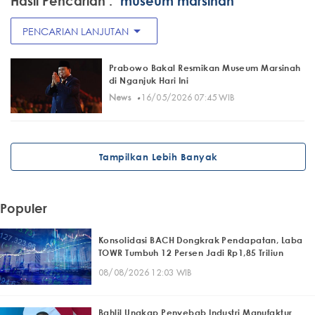
Hasil Pencarian :
"museum marsinah"
arrow_drop_down
PENCARIAN LANJUTAN
Prabowo Bakal Resmikan Museum Marsinah
di Nganjuk Hari Ini
·
News
16/05/2026 07:45 WIB
Tampilkan Lebih Banyak
Populer
Konsolidasi BACH Dongkrak Pendapatan, Laba
TOWR Tumbuh 12 Persen Jadi Rp1,85 Triliun
08/08/2026 12:03 WIB
Bahlil Ungkap Penyebab Industri Manufaktur