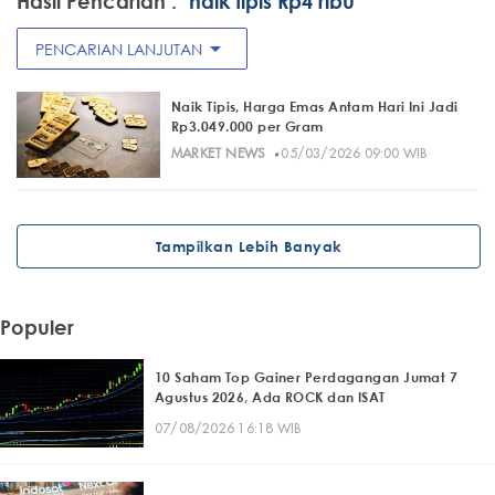
Hasil Pencarian :
"naik tipis Rp4 ribu"
arrow_drop_down
PENCARIAN LANJUTAN
Naik Tipis, Harga Emas Antam Hari Ini Jadi
Rp3.049.000 per Gram
·
MARKET NEWS
05/03/2026 09:00 WIB
Tampilkan Lebih Banyak
Populer
10 Saham Top Gainer Perdagangan Jumat 7
Agustus 2026, Ada ROCK dan ISAT
07/08/2026 16:18 WIB