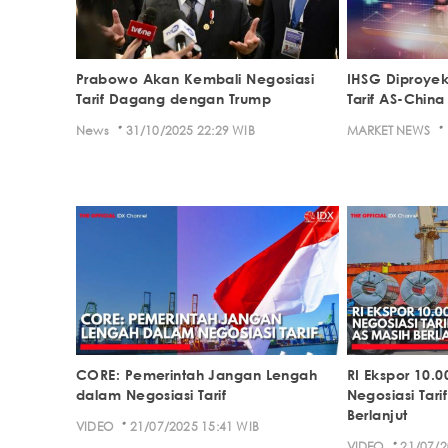
Prabowo Akan Kembali Negosiasi
IHSG Diproyek
Tarif Dagang dengan Trump
Tarif AS-China
·
·
News
31/10/2025 22:29 WIB
MARKET NEWS
CORE: Pemerintah Jangan Lengah
RI Ekspor 10.0
dalam Negosiasi Tarif
Negosiasi Tar
Berlanjut
·
VIDEO
21/07/2025 15:41 WIB
·
VIDEO
21/07/2