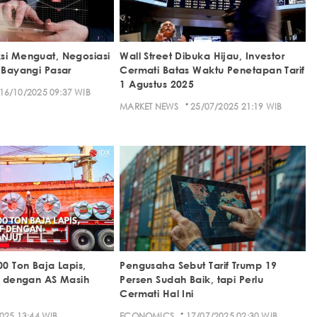
si Menguat, Negosiasi
Wall Street Dibuka Hijau, Investor
 Bayangi Pasar
Cermati Batas Waktu Penetapan Tarif
1 Agustus 2025
16/10/2025 09:37 WIB
·
MARKET NEWS
25/07/2025 21:19 WIB
00 Ton Baja Lapis,
Pengusaha Sebut Tarif Trump 19
if dengan AS Masih
Persen Sudah Baik, tapi Perlu
Cermati Hal Ini
·
025 13:44 WIB
ECONOMICS
17/07/2025 02:30 WIB