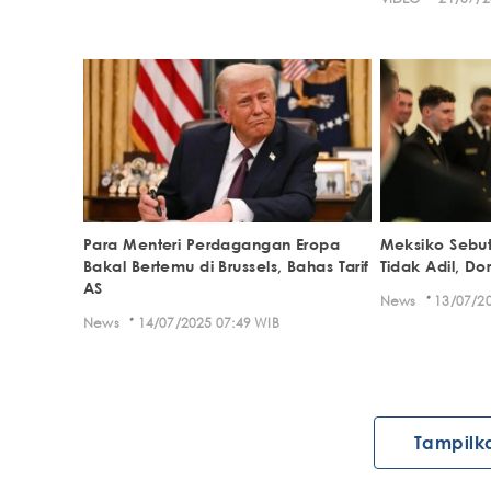
Para Menteri Perdagangan Eropa
Meksiko Sebut
Bakal Bertemu di Brussels, Bahas Tarif
Tidak Adil, Do
AS
·
News
13/07/20
·
News
14/07/2025 07:49 WIB
Tampilk