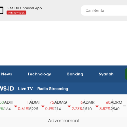
t News
Technology
Banking
Syariah
DHI
ADMF
ADMG
ADMR
ADRO
A
1
75
6
60
0
0.61%
0.9%
2.73%
3.82%
0%
64
8225
214
1510
2540
4
Advertisement