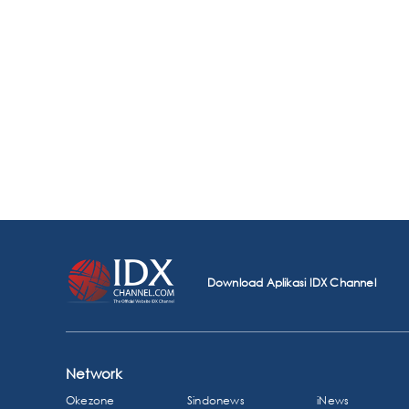
Download Aplikasi IDX Channel
Network
Okezone
Sindonews
iNews