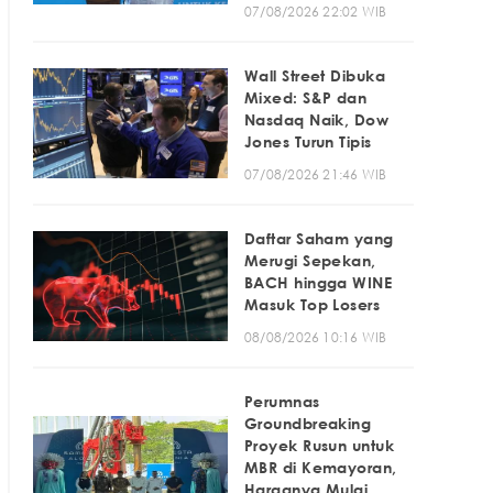
07/08/2026 22:02 WIB
Wall Street Dibuka
Mixed: S&P dan
Nasdaq Naik, Dow
Jones Turun Tipis
07/08/2026 21:46 WIB
Daftar Saham yang
Merugi Sepekan,
BACH hingga WINE
Masuk Top Losers
08/08/2026 10:16 WIB
Perumnas
Groundbreaking
Proyek Rusun untuk
MBR di Kemayoran,
Harganya Mulai