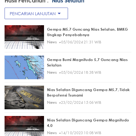
Hasil Pencarian :
"Nias Selatan"
arrow_drop_down
PENCARIAN LANJUTAN
Gempa M5,7 Guncang Nias Selatan, BMKG
Ungkap Penyebabnya
·
News
05/06/2024 21:31 WIB
Gempa Bumi Magnitudo 5,7 Guncang Nias
Selatan
·
News
05/06/2024 18:38 WIB
Nias Selatan Diguncang Gempa M5,7, Tidak
Berpotensi Tsunami
·
News
23/02/2024 15:06 WIB
Nias Selatan Diguncang Gempa Magnitudo
4,0
·
News
14/10/2023 10:08 WIB