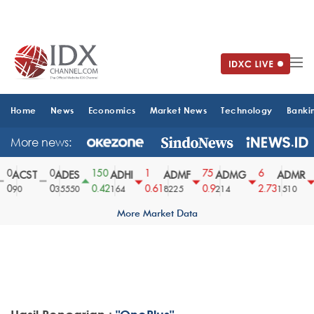
Home
News
Economics
Market News
Technology
Banki
More news:
0
0
150
1
75
6
ACST
ADES
ADHI
ADMF
ADMG
ADMR
0
0
0.42
0.61
0.9
2.73
90
35550
164
8225
214
1510
More Market Data