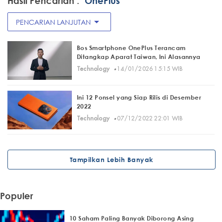
Hasil Pencarian :
"OnePlus"
arrow_drop_down
PENCARIAN LANJUTAN
Bos Smartphone OnePlus Terancam
Ditangkap Aparat Taiwan, Ini Alasannya
·
Technology
14/01/2026 15:15 WIB
Ini 12 Ponsel yang Siap Rilis di Desember
2022
·
Technology
07/12/2022 22:01 WIB
Tampilkan Lebih Banyak
Populer
10 Saham Paling Banyak Diborong Asing