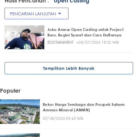
Hasil Pencarian :
" open casting"
arrow_drop_down
PENCARIAN LANJUTAN
Joko Anwar Open Casting untuk Project
Baru, Begini Syarat dan Cara Daftarnya
·
ECOTAINMENT
08/07/2026 18:32 WIB
Tampilkan Lebih Banyak
Populer
Rekor Harga Tembaga dan Prospek Saham
Amman Mineral (AMMN)
07/08/2026 09:45 WIB