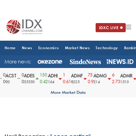
Home
News
Economics
Market News
Technology
Banki
More news:
0
0
150
1
75
6
ACST
ADES
ADHI
ADMF
ADMG
ADMR
0
0
0.42
0.61
0.9
2.73
90
35550
164
8225
214
1510
More Market Data