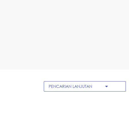
arrow_drop_down
PENCARIAN LANJUTAN