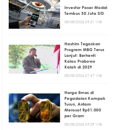
Investor Pasar Modal
Tembus 30 Juta SID
08/08/2026 09:51 WIB
Hashim Tegaskan
Program MBG Terus
Lanjut: Berhenti
Kalau Prabowo
Kalah di 2029
08/08/2026 07:47 WIB
Harga Emas di
Pegadaian Kompak
Turun, Antam
Merosot Rp31.000
per Gram
08/08/2026 09:29 WIB