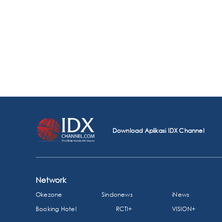
Download Aplikasi IDX Channel
Network
Okezone
Sindonews
iNews
Booking Hotel
RCTI+
VISION+