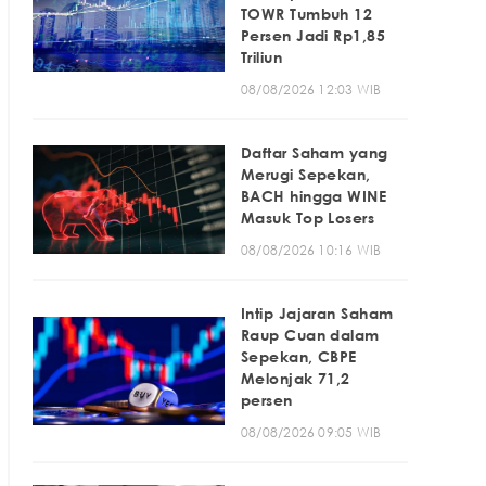
TOWR Tumbuh 12
Persen Jadi Rp1,85
Triliun
08/08/2026 12:03 WIB
Daftar Saham yang
Merugi Sepekan,
BACH hingga WINE
Masuk Top Losers
08/08/2026 10:16 WIB
Intip Jajaran Saham
Raup Cuan dalam
Sepekan, CBPE
Melonjak 71,2
persen
08/08/2026 09:05 WIB