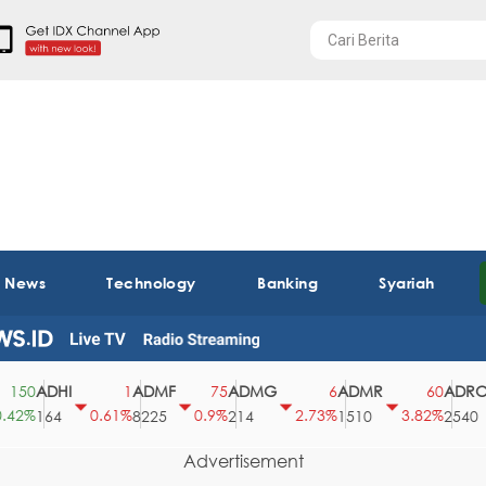
t News
Technology
Banking
Syariah
ADHI
ADMF
ADMG
ADMR
ADRO
50
1
75
6
60
2%
0.61%
0.9%
2.73%
3.82%
164
8225
214
1510
2540
Advertisement