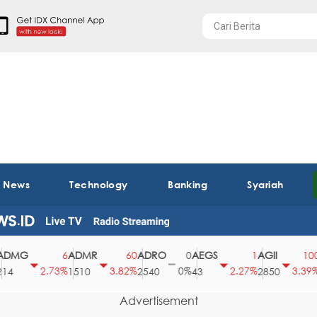
t News
Technology
Banking
Syariah
MG
ADMR
ADRO
AEGS
AGII
A
6
60
0
1
100
2.73%
3.82%
0%
2.27%
3.39%
1510
2540
43
2850
14
Advertisement