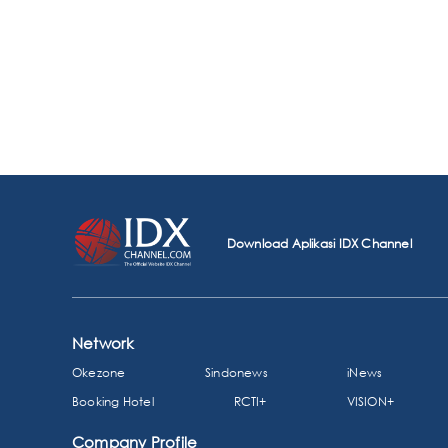
Download Aplikasi IDX Channel
Network
Okezone
Sindonews
iNews
Booking Hotel
RCTI+
VISION+
Company Profile