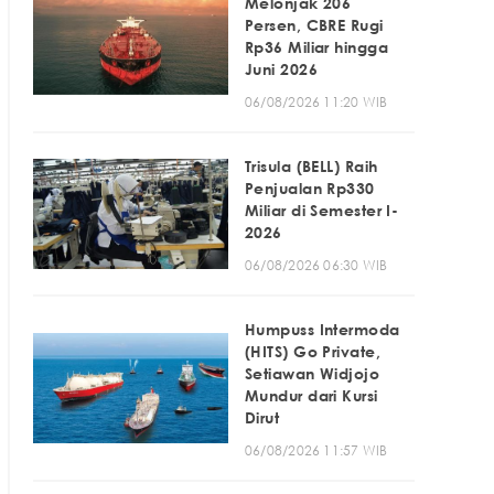
Melonjak 206
Persen, CBRE Rugi
Rp36 Miliar hingga
Juni 2026
06/08/2026 11:20 WIB
Trisula (BELL) Raih
Penjualan Rp330
Miliar di Semester I-
2026
06/08/2026 06:30 WIB
Humpuss Intermoda
(HITS) Go Private,
Setiawan Widjojo
Mundur dari Kursi
Dirut
06/08/2026 11:57 WIB