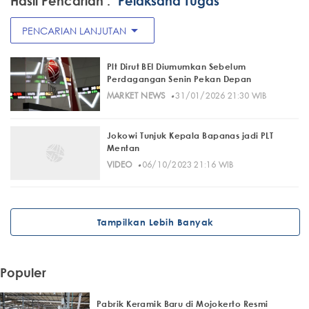
Hasil Pencarian :
"Pelaksana Tugas"
arrow_drop_down
PENCARIAN LANJUTAN
Plt Dirut BEI Diumumkan Sebelum
Perdagangan Senin Pekan Depan
·
MARKET NEWS
31/01/2026 21:30 WIB
Jokowi Tunjuk Kepala Bapanas jadi PLT
Mentan
·
VIDEO
06/10/2023 21:16 WIB
Tampilkan Lebih Banyak
Populer
Pabrik Keramik Baru di Mojokerto Resmi