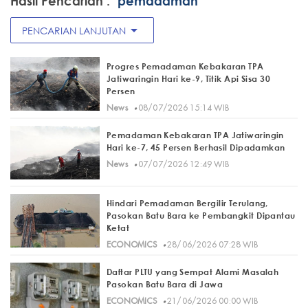
Hasil Pencarian :
"pemadaman"
arrow_drop_down
PENCARIAN LANJUTAN
Progres Pemadaman Kebakaran TPA
Jatiwaringin Hari ke-9, Titik Api Sisa 30
Persen
·
News
08/07/2026 15:14 WIB
Pemadaman Kebakaran TPA Jatiwaringin
Hari ke-7, 45 Persen Berhasil Dipadamkan
·
News
07/07/2026 12:49 WIB
Hindari Pemadaman Bergilir Terulang,
Pasokan Batu Bara ke Pembangkit Dipantau
Ketat
·
ECONOMICS
28/06/2026 07:28 WIB
Daftar PLTU yang Sempat Alami Masalah
Pasokan Batu Bara di Jawa
·
ECONOMICS
21/06/2026 00:00 WIB