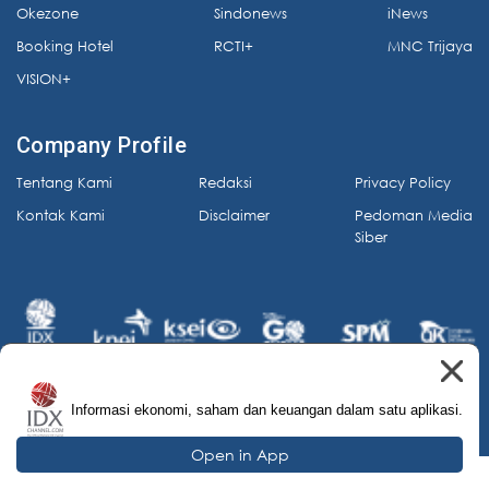
Okezone
Sindonews
iNews
Booking Hotel
RCTI+
MNC Trijaya
VISION+
Company Profile
Tentang Kami
Redaksi
Privacy Policy
Kontak Kami
Disclaimer
Pedoman Media
Siber
Informasi ekonomi, saham dan keuangan dalam satu aplikasi.
© 2026 IDX Channel. All Rights Reserved.
Open in App