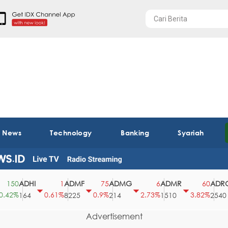
t News
Technology
Banking
Syariah
ADHI
ADMF
ADMG
ADMR
ADRO
50
1
75
6
60
2%
0.61%
0.9%
2.73%
3.82%
164
8225
214
1510
2540
Advertisement