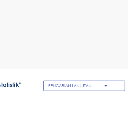
atistik"
arrow_drop_down
PENCARIAN LANJUTAN