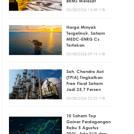
BRMS Melesat
05/08/2026 13:48 WIB
Harga Minyak
Tergelincir, Saham
MEDC-ENRG Cs
Tertekan
05/08/2026 09:14 WIB
Sah, Chandra Asri
(TPIA) Tingkatkan
Free Float Saham
Jadi 25,7 Persen
05/08/2026 20:22 WIB
10 Saham Top
Gainer Perdagangan
Rabu 5 Agustus
2026, Ada SLIS dan