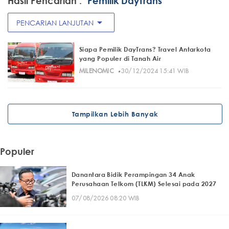
Hasil Pencarian :
"Pemilik DayTrans"
arrow_drop_down
PENCARIAN LANJUTAN
Siapa Pemilik DayTrans? Travel Antarkota
yang Populer di Tanah Air
·
MILENOMIC
30/12/2024 15:41 WIB
Tampilkan Lebih Banyak
Populer
Danantara Bidik Perampingan 34 Anak
Perusahaan Telkom (TLKM) Selesai pada 2027
07/08/2026 08:20 WIB