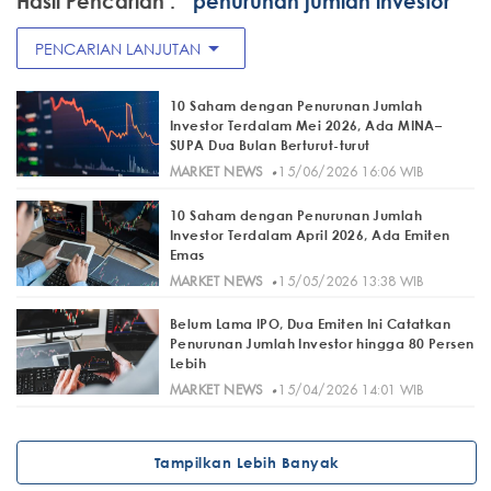
Hasil Pencarian :
" penurunan jumlah investor"
arrow_drop_down
PENCARIAN LANJUTAN
10 Saham dengan Penurunan Jumlah
Investor Terdalam Mei 2026, Ada MINA–
SUPA Dua Bulan Berturut-turut
·
MARKET NEWS
15/06/2026 16:06 WIB
10 Saham dengan Penurunan Jumlah
Investor Terdalam April 2026, Ada Emiten
Emas
·
MARKET NEWS
15/05/2026 13:38 WIB
Belum Lama IPO, Dua Emiten Ini Catatkan
Penurunan Jumlah Investor hingga 80 Persen
Lebih
·
MARKET NEWS
15/04/2026 14:01 WIB
Tampilkan Lebih Banyak