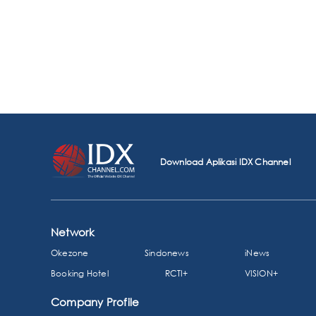
Download Aplikasi IDX Channel
Network
Okezone
Sindonews
iNews
Booking Hotel
RCTI+
VISION+
Company Profile