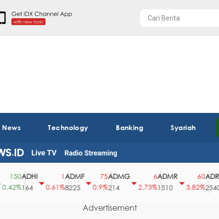
t News
Technology
Banking
Syariah
ADHI
ADMF
ADMG
ADMR
ADRO
150
1
75
6
60
42%
0.61%
0.9%
2.73%
3.82%
164
8225
214
1510
2540
Advertisement