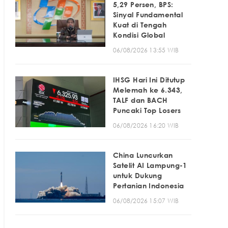
5,29 Persen, BPS:
Sinyal Fundamental
Kuat di Tengah
Kondisi Global
06/08/2026 13:55 WIB
IHSG Hari Ini Ditutup
Melemah ke 6.343,
TALF dan BACH
Puncaki Top Losers
06/08/2026 16:20 WIB
China Luncurkan
Satelit AI Lampung-1
untuk Dukung
Pertanian Indonesia
06/08/2026 15:07 WIB