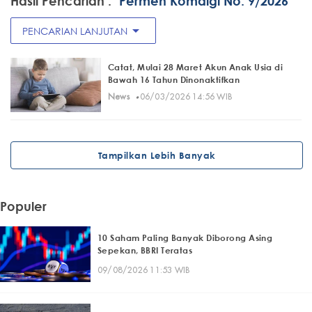
Hasil Pencarian :
"Permen Komdigi No. 9/2026"
arrow_drop_down
PENCARIAN LANJUTAN
Catat, Mulai 28 Maret Akun Anak Usia di
Bawah 16 Tahun Dinonaktifkan
·
News
06/03/2026 14:56 WIB
Tampilkan Lebih Banyak
Populer
10 Saham Paling Banyak Diborong Asing
Sepekan, BBRI Teratas
09/08/2026 11:53 WIB