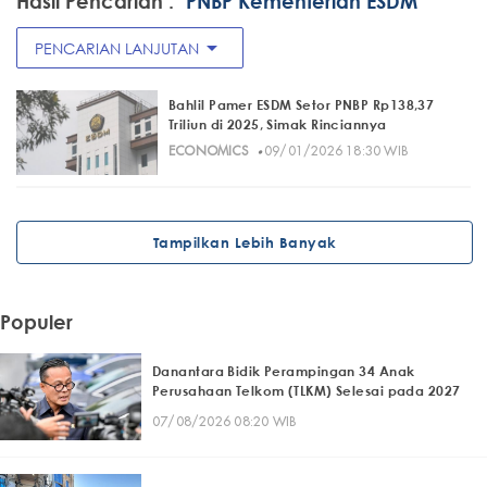
Hasil Pencarian :
"PNBP Kementerian ESDM"
arrow_drop_down
PENCARIAN LANJUTAN
Bahlil Pamer ESDM Setor PNBP Rp138,37
Triliun di 2025, Simak Rinciannya
·
ECONOMICS
09/01/2026 18:30 WIB
Tampilkan Lebih Banyak
Populer
Danantara Bidik Perampingan 34 Anak
Perusahaan Telkom (TLKM) Selesai pada 2027
07/08/2026 08:20 WIB