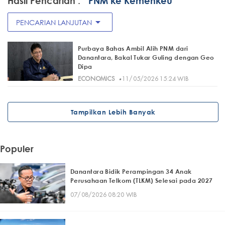
Hasil Pencarian :
" PNM ke Kemenkeu"
arrow_drop_down
PENCARIAN LANJUTAN
Purbaya Bahas Ambil Alih PNM dari
Danantara, Bakal Tukar Guling dengan Geo
Dipa
·
ECONOMICS
11/05/2026 15:24 WIB
Tampilkan Lebih Banyak
Populer
Danantara Bidik Perampingan 34 Anak
Perusahaan Telkom (TLKM) Selesai pada 2027
07/08/2026 08:20 WIB