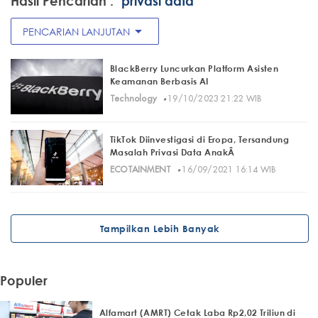
Hasil Pencarian :
"privasi data"
arrow_drop_down
PENCARIAN LANJUTAN
BlackBerry Luncurkan Platform Asisten
Keamanan Berbasis AI
·
Technology
19/10/2023 21:22 WIB
TikTok Diinvestigasi di Eropa, Tersandung
Masalah Privasi Data AnakÂ
·
ECOTAINMENT
16/09/2021 16:14 WIB
Tampilkan Lebih Banyak
Populer
Alfamart (AMRT) Cetak Laba Rp2,02 Triliun di