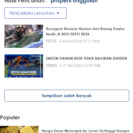
Hasil Pencarian :
"properti unggulan"
arrow_drop_down
PENCARIAN LANJUTAN
Beragam Konsep Hunian dan Ruang Usaha
Hadir di ASG EXPO 2026
·
FOTO
18/04/2026 07:17 WIB
EMITEN SAHAM BSDE TIDAK BAGIKAN DIVIDEN
·
VIDEO
17/06/2022 23:09 WIB
Tampilkan Lebih Banyak
Populer
Harga Emas Melonjak ke Level Tertinggi Hampir