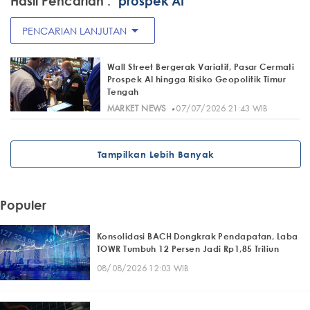
Hasil Pencarian :
"prospek AI"
arrow_drop_down
PENCARIAN LANJUTAN
Wall Street Bergerak Variatif, Pasar Cermati
Prospek AI hingga Risiko Geopolitik Timur
Tengah
·
MARKET NEWS
07/07/2026 21:43 WIB
Tampilkan Lebih Banyak
Populer
Konsolidasi BACH Dongkrak Pendapatan, Laba
TOWR Tumbuh 12 Persen Jadi Rp1,85 Triliun
08/08/2026 12:03 WIB