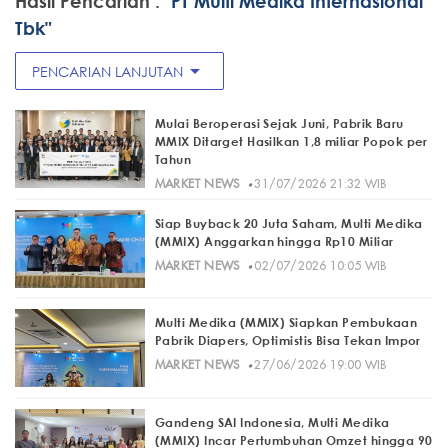
Hasil Pencarian :
"PT Multi Medika Internasional
Tbk"
arrow_drop_down
PENCARIAN LANJUTAN
Mulai Beroperasi Sejak Juni, Pabrik Baru
MMIX Ditarget Hasilkan 1,8 miliar Popok per
Tahun
·
MARKET NEWS
31/07/2026 21:32 WIB
Siap Buyback 20 Juta Saham, Multi Medika
(MMIX) Anggarkan hingga Rp10 Miliar
·
MARKET NEWS
02/07/2026 10:05 WIB
Multi Medika (MMIX) Siapkan Pembukaan
Pabrik Diapers, Optimistis Bisa Tekan Impor
·
MARKET NEWS
27/06/2026 19:00 WIB
Gandeng SAI Indonesia, Multi Medika
(MMIX) Incar Pertumbuhan Omzet hingga 90